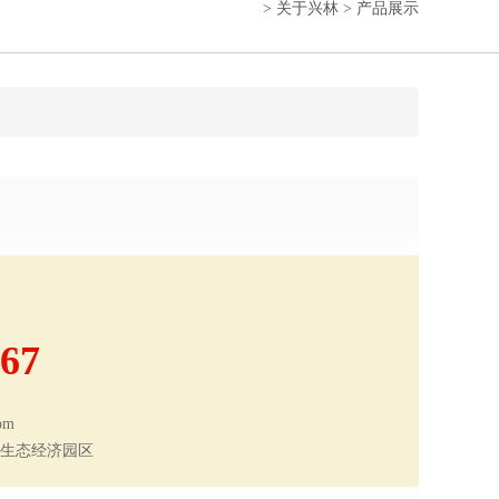
>
关于兴林
>
产品展示
67
om
王城生态经济园区