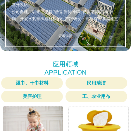
济开发区。
公司自建厂以来，坚持“诚信.质优.创新.双赢”四项基本原
则，开展水刺非织造材料的生产跟研发，现拥有两条高速直
铺水刺生产线，可生产25g~90g/m平纹.网孔.珍珠等多种花
形，年产1.3万吨。
查看详情
我们的产品主要应用于医疗卫生和一次性生活清洁品等日常
生活领域，绿色环保，安全卫生。
应用领域
APPLICATION
湿巾、干巾材料
民用清洁
美容护理
工、农业用布